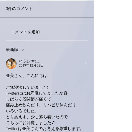
3件のコメント
外録音終了！
今日は取材でした。
コメントを追加…
最新順
いるまのねこ
2019年12月06日
亜美さん、こんにちは。
ご無沙汰していました❗
Twitterにはお邪魔してましたが😅
しばらく股関節が痛くて
痛み止め飲んだり、リハビリ休んだり
いろいろでした。
とりあえず、少し落ち着いたので
こちらにお邪魔しました🎵
Twitterは亜美さんのお考えを尊重します。