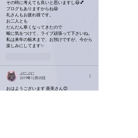
その時に考えても良いと思いますし😃💕
ブログもありますからね😃
礼さんもお疲れ様です。
お二人とも
だんだん寒くなってきたので
喉に気をつけて、ライブ頑張って下さいね。
私は来年の栃木まで、お預けですが、今から
楽しみにしてます✨
いいね！
返信
ぷにぷに
2019年12月05日
おはようございます 亜美さん😊
主婦のくせに料理に疎い私、「フュメドポワ
ソン」？？なになに？？と思ってググりまし
た😅フランスのお魚料理に欠かせないおだ
しなんですね〜！勉強になりました。日本で
言うところの「〇んだし」的な〜。そういえ
ば、台湾ではホタテの「〇んだし」が売って
いるんですって〜！しかも日本製！「味〇