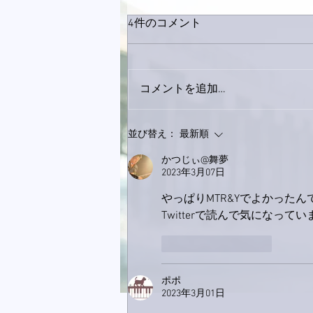
4件のコメント
コメントを追加…
9月23日「amiism」リリー
並び替え：
最新順
ス！
かつじぃ@舞夢
2023年3月07日
やっぱりMTR&Yでよかったん
Twitterで読んで気になっ
いいね！
返信
ポポ
2023年3月01日