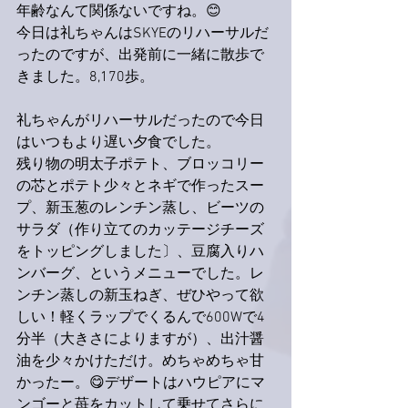
年齢なんて関係ないですね。😊
今日は礼ちゃんはSKYEのリハーサルだ
ったのですが、出発前に一緒に散歩で
きました。8,170歩。
礼ちゃんがリハーサルだったので今日
はいつもより遅い夕食でした。
残り物の明太子ポテト、ブロッコリー
の芯とポテト少々とネギで作ったスー
プ、新玉葱のレンチン蒸し、ビーツの
サラダ（作り立てのカッテージチーズ
をトッピングしました〕、豆腐入りハ
ンバーグ、というメニューでした。レ
ンチン蒸しの新玉ねぎ、ぜひやって欲
しい！軽くラップでくるんで600Wで4
分半（大きさによりますが）、出汁醤
油を少々かけただけ。めちゃめちゃ甘
かったー。😋デザートはハウピアにマ
ンゴーと苺をカットして乗せてさらに