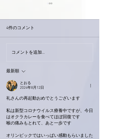
4件のコメント
コメントを追加…
家レコーディング無事終
9月23日「amii
了。
ス！
最新順
とおる
2024年8月12日
礼さんの再起動おめでとうございます
私は新型コロナウイルス療養中ですが、今日
はオクラカレーを食べてほぼ回復です
喉の痛みもとれて、あと一歩です
オリンピックではいっぱい感動もらいました