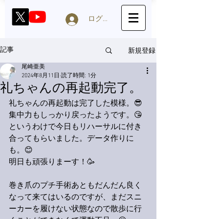
ログイン
新規登録
記事
尾崎亜美
2024年8月11日
読了時間: 1分
礼ちゃんの再起動完了。
礼ちゃんの再起動は完了した模様。😎
集中力もしっかり戻ったようです。😘
というわけで今日もリハーサルに付き
合ってもらいました。データ作りに
も。😊
明日も頑張りまーす！🥳
巻き爪のプチ手術あともだんだん良く
なって来てはいるのですが、まだスニ
ーカーを履けない状態なので散歩に行