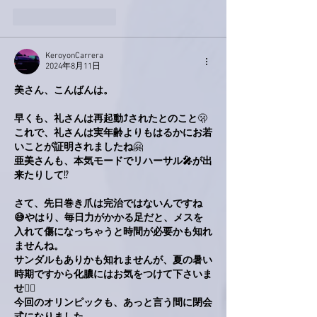
いいね！
返信
KeroyonCarrera
2024年8月11日
美さん、こんばんは。
早くも、礼さんは再起動⤴︎されたとのこと
🫢
これで、礼さんは実年齢よりもはるかにお若
いことが証明されましたね
🤗
亜美さんも、本気モードでリハーサル🎤が出
来たりして
⁉️
さて、先日巻き爪は完治ではないんですね
😅やはり、毎日力がかかる足だと、メスを
入れて傷になっちゃうと時間が必要かも知れ
ませんね。
サンダルもありかも知れませんが、夏の暑い
時期ですから化膿にはお気をつけて下さいま
せ
🙋‍♂️
今回のオリンピックも、あっと言う間に閉会