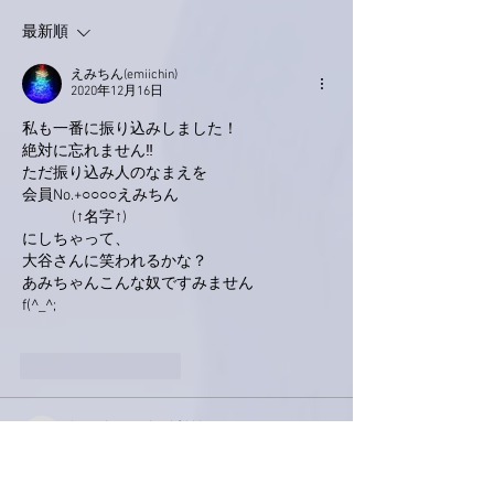
た。
最新順
えみちん(emiichin)
2020年12月16日
私も一番に振り込みしました！
絶対に忘れません‼️
ただ振り込み人のなまえを
会員No.+○○○○えみちん
 　　　(↑名字↑)
にしちゃって、
大谷さんに笑われるかな？
あみちゃんこんな奴ですみません
f(^_^;
いいね！
返信
love-piano.amiami.0111
2020年12月15日
南アルプスY