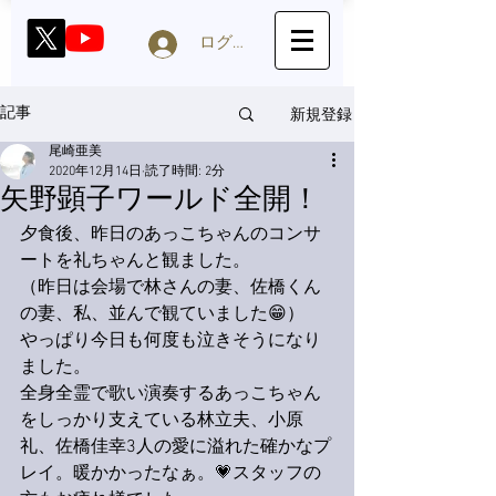
ログイン
新規登録
記事
尾崎亜美
2020年12月14日
読了時間: 2分
矢野顕子ワールド全開！
夕食後、昨日のあっこちゃんのコンサ
ートを礼ちゃんと観ました。
（昨日は会場で林さんの妻、佐橋くん
の妻、私、並んで観ていました😁）
やっぱり今日も何度も泣きそうになり
ました。
全身全霊で歌い演奏するあっこちゃん
をしっかり支えている林立夫、小原
礼、佐橋佳幸3人の愛に溢れた確かなプ
レイ。暖かかったなぁ。💗スタッフの