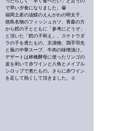
ったらしく「早く食べたい」と言うの
で早い夕食になりました。😁
福岡土産の油鰈のえんがわの明太子、
徳島名物のフィッシュカツ、青森の方
から鱈の子とともに「参考にどうぞ」
と頂いた「鱈の子和え」、スケトウダ
ラの子を煮たもの、京漬物、鶏手羽先
と蕪の中華スープ、牛肉の味噌漬け。
デザートは林檎酵母に使ったリンゴの
皮を剥いて赤ワインと八角とメイプル
シロップで煮たもの。さらに赤ワイン
を足して熱くして頂きました。☺️