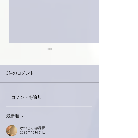
3件のコメント
コメントを追加…
家レコーディング無事終
9月23日「amii
了。
ス！
最新順
かつじぃ@舞夢
2022年12月21日