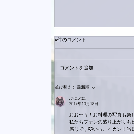
4件のコメント
コメントを追加…
家レコーディング無事終了。
並び替え：
最新順
ぷにぷに
2019年10月18日
おお〜ぅ！お料理の写真も楽
私たちファンの盛り上がりも
感じです🤯いっ、イカン！当