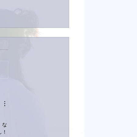
なイタチきゅうり。
！な
し！