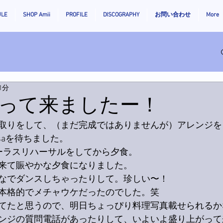
ULE
SHOP Amii
PROFILE
DISCOGRAPHY
お問い合わせ
More
1分
って来ましたー！
取りをして、（まだ完成ではありませんが）アレンジを
saを待ちました。
ーラスリハーサルをしてから夕食。
来て賑やかな夕食になりました。
なでダンスしちゃったりして。珍しい〜！
本格的でメチャウケだったのでした。笑
てたと思うので、明日ちょっぴり料理写真載せられるか
ンジの質問電話があったりして、いよいよ盛り上がって