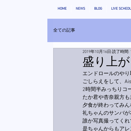
HOME
NEWS
BLOG
LIVE SCHED
全ての記事
2019年10月16日
読了時間: 
盛り上が
エンドロールのやり
ごしらえをして、Ai
2時間半みっちりコ
たか君や杏奈親方も
夕食が終わってみん
礼ちゃんのサンバが
誰か写真撮ってくれ
是ちゃんからもアレ