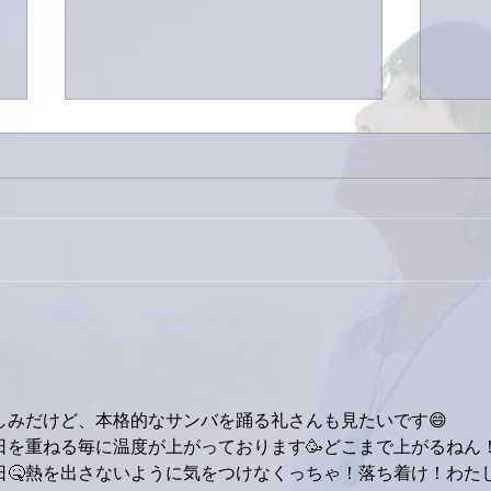
巨大
9月23日「amiism」リリー
ス！
しみだけど、本格的なサンバを踊る礼さんも見たいです😄
日を重ねる毎に温度が上がっております🥳どこまで上がるねん
日🤒熱を出さないように気をつけなくっちゃ！落ち着け！わた