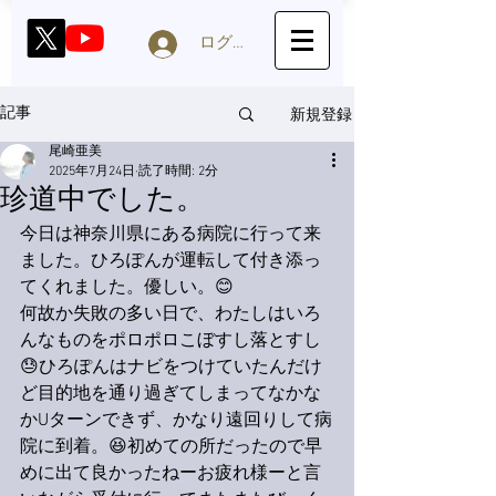
ログイン
新規登録
記事
尾崎亜美
2025年7月24日
読了時間: 2分
珍道中でした。
今日は神奈川県にある病院に行って来
ました。ひろぽんが運転して付き添っ
てくれました。優しい。😊
何故か失敗の多い日で、わたしはいろ
んなものをポロポロこぼすし落とすし
😓ひろぽんはナビをつけていたんだけ
ど目的地を通り過ぎてしまってなかな
かUターンできず、かなり遠回りして病
院に到着。😆初めての所だったので早
めに出て良かったねーお疲れ様ーと言