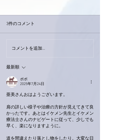
3件のコメント
今日は取材でし
巨大なイタチきゅうり。
コメントを追加…
最新順
ポポ
2025年7月24日
亜美さんおはようございます。
肩の詳しい様子や治療の方針が見えてきて良
かったです。あとはイケメン先生とイケメン
療法士さんのナビゲートに従って、少しでも
早く、楽になりますように。
道を間違えたり落とし物をしたり。大変な日