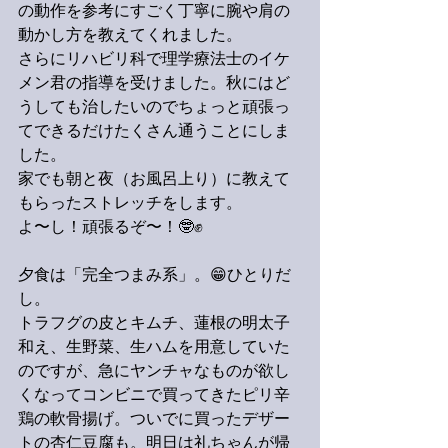
の動作を参考にすごく丁寧に腕や肩の
動かし方を教えてくれました。
さらにリハビリ科で理学療法士のイケ
メン君の指導を受けました。秋にはど
うしても治したいのでちょっと頑張っ
てできるだけたくさん通うことにしま
した。
家でも朝と夜（お風呂上り）に教えて
もらったストレッチをします。
よ〜し！頑張るぞ〜！🤓✊
夕食は「完全つまみ系」。😁ひとりだ
し。
トラフグの皮とキムチ、蓮根の明太子
和え、生野菜、生ハムを用意していた
のですが、急にヤンチャなものが欲し
くなってコンビニで買ってきたピリ辛
鶏の軟骨揚げ。ついでに買ったデザー
トの杏仁豆腐も。明日は礼ちゃんが帰