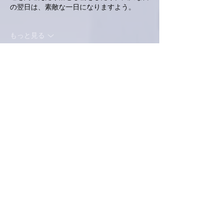
の翌日は、素敵な一日になりますよう。
もっと見る
いいね！
返信
Keroyon Carrera
2025年7月24日
亜美さん、こんばんは。
とにかく肩の痛み
⚡️
、リハビリでの回復が出
来そうで良かったですね
🎉🎉🎉🤗
亜美さんにとって、大事な肩
🎹✨
メスは入れ
ないに越したことはないですもんね
‼️
本当に
ひと安心ですね
😮‍💨
ふと思ったんですが、ひょっとして、「クリ
ニック」までの珍道中
🚗💦
で、先に厄が落ち
たのかも
⁉️
知れませんね
😅
しかしそうは言っても、事故や怪我がない珍
道中
🚗💦
で何よりでした
🤗
これからは、お仕事や家事は勿論ですが、お