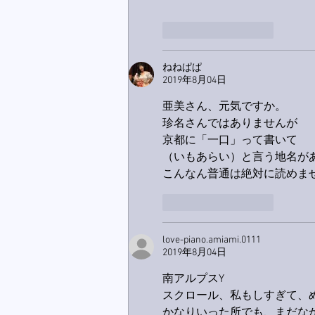
いいね！
返信
ねねぱぱ
2019年8月04日
亜美さん、元気ですか。
珍名さんではありませんが
京都に「一口」って書いて
（いもあらい）と言う地名が
こんなん普通は絶対に読めま
いいね！
返信
love-piano.amiami.0111
2019年8月04日
南アルプスY
スクロール、私もしすぎて、
かなりいった所でも、まだな