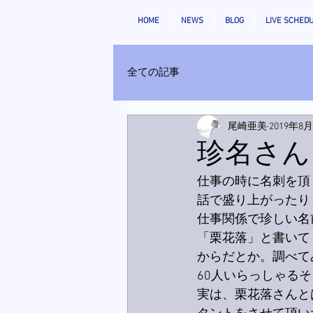
HOME
NEWS
BLOG
LIVE SCHED
全ての記事
尾崎亜美
2019年8
珍名さん
仕事の時に名刺を頂
話で盛り上がったり
仕事関係で珍しい名
「栗花落」と書いて
からだとか。調べて
60人いらっしゃる
実は、栗花落さんと