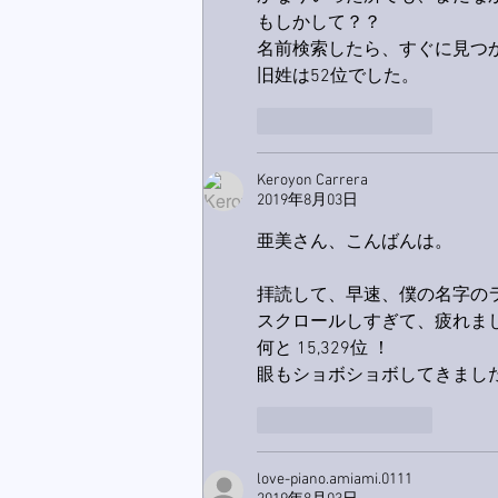
もしかして？？
名前検索したら、すぐに見つ
旧姓は52位でした。
いいね！
返信
Keroyon Carrera
2019年8月03日
亜美さん、こんばんは。
拝読して、早速、僕の名字の
スクロールしすぎて、疲れました^
何と 15,329位 ！
眼もショボショボしてきました^
いいね！
返信
love-piano.amiami.0111