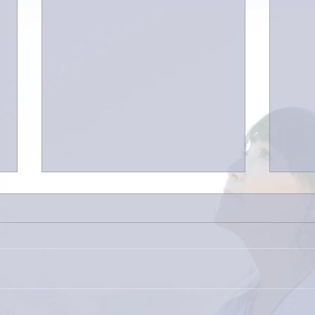
下駄箱がスッキリ〜。
家レ