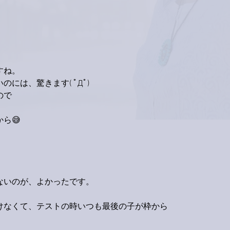
すね。
には、驚きます( ﾟДﾟ)
ので
ら😅
ないのが、よかったです。
けなくて、テストの時いつも最後の子が枠から