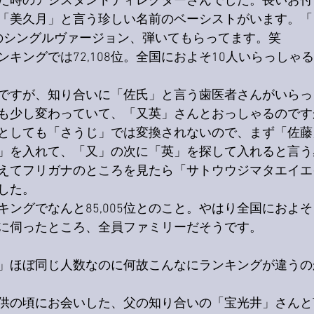
た時のアシスタントディレクターさんでした。長いお付
「美久月」と言う珍しい名前のベーシストがいます。「
eam」のシングルヴァージョン、弾いてもらってます。笑
キングでは72,108位。全国におよそ10人いらっしゃ
ですが、知り合いに「佐氏」と言う歯医者さんがいらっ
も少し変わっていて、「又英」さんとおっしゃるのです
としても「さうじ」では変換されないので、まず「佐藤
」を入れて、「又」の次に「英」を探して入れると言う
えてフリガナのところを見たら「サトウウジマタエイエ
した。
ングでなんと85,005位とのこと。やはり全国におよそ
に伺ったところ、全員ファミリーだそうです。
」ほぼ同じ人数なのに何故こんなにランキングが違うの
供の頃にお会いした、父の知り合いの「宝光井」さんと