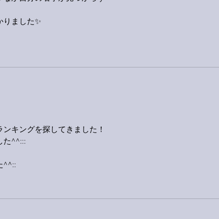
かりました✨
ランキングを探してきました！
^:::
^::