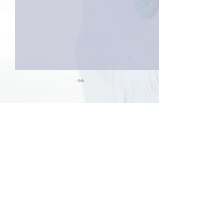
1件のコメント
巨大なイタチき
コメントを追加…
9月23日「amiism」リリー
ス！
最新順
Keroyon Carrera
2020年2月28日