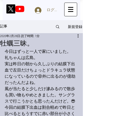
ログイン
新規登録
記事
2020年2月28日
読了時間: 1分
牡蠣三昧。
今日はずっと一人で家にいました。
礼ちゃんは広島。
実は昨日の朝から久しぶりの結膜下出
血で左目だけちょっとドラキュラ状態
になっているので😵外に出るのが億劫
だったんだよね。
風が当たると少しだけ滲みるので散歩
も買い物もやめときました。サングラ
スで行こうかとも思ったんだけど。😎
今回の結膜下出血は割合軽めで昨日と
比べるともうすでに赤い部分が小さく