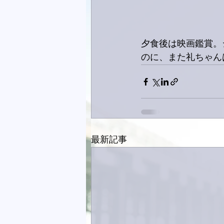
夕食後は映画鑑賞。
のに、また礼ちゃん
最新記事