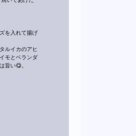
く焼いてあげた
ズを入れて揚げ
タルイカのアヒ
イモとベランダ
は旨い😋。