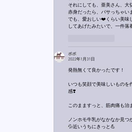
それにしても、亜美さん、大切
赤身だったら、パサっちゃい
でも、愛おしい❤️くらい美
してあげたみたいで、一件落着✌
いいね！
返信
ポポ
2022年1月31日
発熱無くて良かったです！
いつも笑顔で美味しいものを
感❣️
このまますっと、筋肉痛も治
ノンホモ牛乳がなかなか見つ
💦近いうちにきっと💪