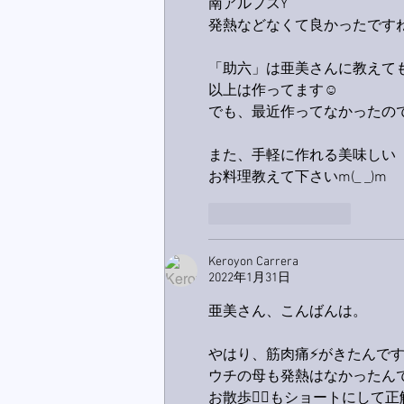
南アルプスY
発熱などなくて良かったです
「助六」は亜美さんに教えて
以上は作ってます☺
でも、最近作ってなかったの
また、手軽に作れる美味しい
お料理教えて下さいm(_ _)m
いいね！
返信
Keroyon Carrera
2022年1月31日
亜美さん、こんばんは。
やはり、筋肉痛⚡️がきたんですね
ウチの母も発熱はなかったんで
お散歩🚶‍♀️もショートにして正