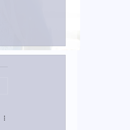
23日「amiism」リリー