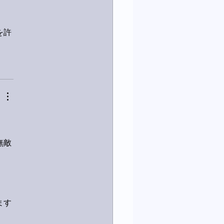
を許
無敵
ます