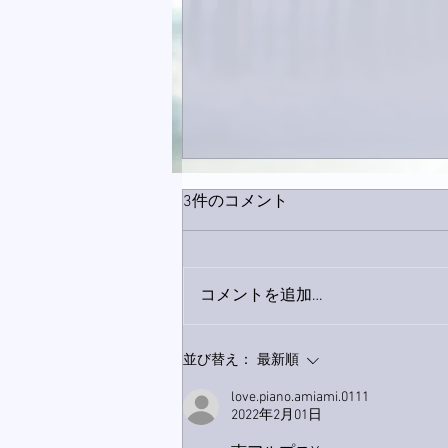
3件のコメント
コメントを追加…
下駄箱がスッキリ〜。
並び替え：
最新順
love.piano.amiami.0111
2022年2月01日