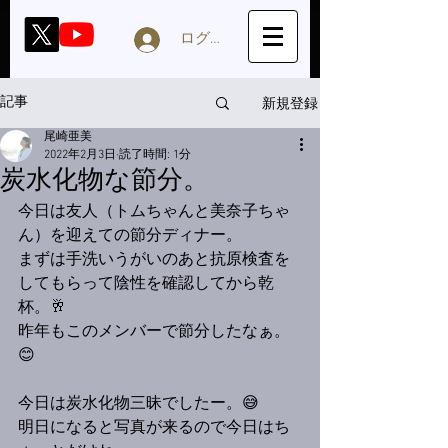
ログイン
新規登録
記事
尾崎亜美
2022年2月3日
読了時間: 1分
炭水化物な節分。
今日は友人（トムちゃんと美奈子ちゃ
ん）を迎えての節分ディナー。
まずは手洗いうがいのあと抗原検査を
してもらって陰性を確認してから乾
杯。🥂
昨年もこのメンバーで節分したなぁ。
😊
今日は炭水化物三昧でしたー。😅
明日になると写真が来るので今日はち