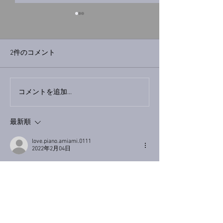
2件のコメント
巨大なイタチき
コメントを追加…
9月23日「amiism」リリー
ス！
最新順
love.piano.amiami.0111
2022年2月04日
南アルプスY
手作りハンバーガー、まん丸で可愛いですね
☺
私も食べてみたいです💕
恵方巻、今年も購入しました、
来年は手作りしようかなぁ〜