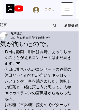
ログイン
新規登録
記事
尾崎亜美
2021年12月10日
読了時間: 2分
気が向いたので。
昨日は静岡、明日は高崎、あっこちゃ
んのさとがえるコンサートはまだ続き
ます。💗
今日は礼ちゃんがコンサートの谷間の
休日だったので気が向いてキャロット
シフォンケーキを焼きました。美味し
い紅茶と一緒に頂こうと思って。人参
🥕はカメラマンの宮沢君からもらった
もの。
お砂糖（三温糖）控えめでバターもミ