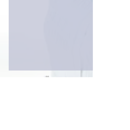
1件のコメント
巨大なイタチき
コメントを追加…
9月23日「amiism」リリー