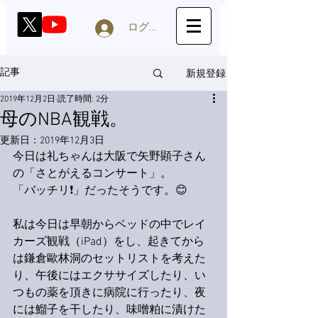
ログイン
新規登録
記事
2019年12月2日
読了時間: 2分
母のNBA観戦。
更新日：
2019年12月3日
今日は礼ちゃんは大阪で矢野顕子さん
の「さとがえるコンサート」。
「バッチリ❗️」だったそうです。😊
私は今日は早朝からベッドの中でレイ
カーズ観戦（iPad）をし、起きてから
は鎌倉歐林洞のセットリストを考えた
り、午後にはエクササイズしたり、い
つもの薬を頂きに病院に行ったり、夜
には鰡子を干したり、味噌粕に漬けた