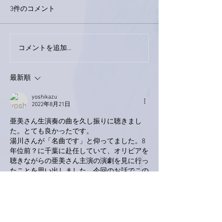
3件のコメント
下駄箱がスッキリ〜。
コメントを追加…
家レコーディン
了。
最新順
yoshikazu
2022年8月21日
亜美さん生演奏の曲を久し振りに聴きまし
た。とても良かったです。
湯川さんが「名曲です」と仰ってました。8
年位前？に千葉に赴任していて、オリビアを
聴きながらの亜美さん主演の演劇を見に行っ
たことを思い出しました。今回のお話でこの
曲への想いが変わりそうです。またラジルで
聴きます。
いいね！
返信