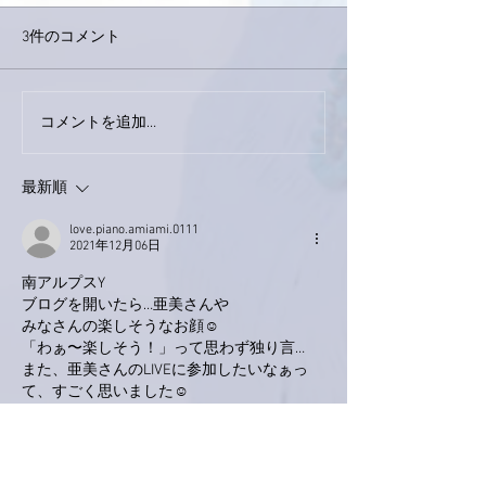
3件のコメント
巨大なイタチき
コメントを追加…
9月23日「amiism」リリー
ス！
最新順
love.piano.amiami.0111
2021年12月06日
南アルプスY
ブログを開いたら…亜美さんや
みなさんの楽しそうなお顔☺
「わぁ〜楽しそう！」って思わず独り言…
また、亜美さんのLIVEに参加したいなぁっ
て、すごく思いました☺
いいね！
返信