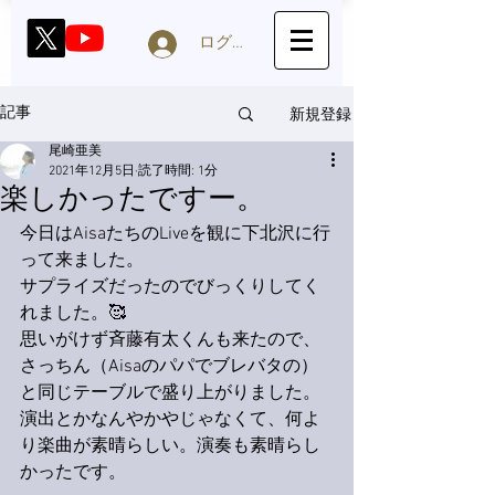
ログイン
新規登録
記事
尾崎亜美
2021年12月5日
読了時間: 1分
楽しかったですー。
今日はAisaたちのLiveを観に下北沢に行
って来ました。
サプライズだったのでびっくりしてく
れました。🥰
思いがけず斉藤有太くんも来たので、
さっちん（Aisaのパパでブレバタの）
と同じテーブルで盛り上がりました。
演出とかなんやかやじゃなくて、何よ
り楽曲が素晴らしい。演奏も素晴らし
かったです。