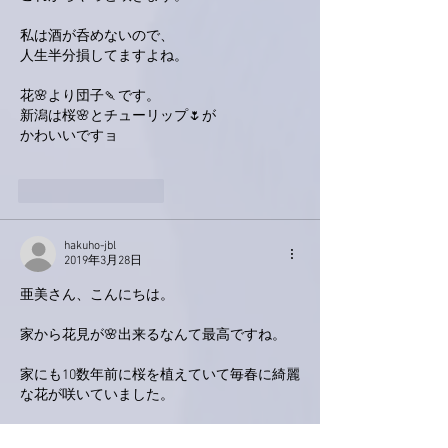
私は酒が呑めないので、
人生半分損してますよね。
花🌸より団子🍡です。
新潟は桜🌸とチューリップ🌷が
かわいいですョ
いいね！
返信
hakuho-jbl
2019年3月28日
亜美さん、こんにちは。
家から花見が🌸出来るなんて最高ですね。
家にも10数年前に桜を植えていて毎春に綺麗
な花が咲いていました。
当時80代後半の母親が庭を見ながらよく言っ