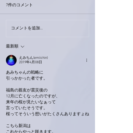
7件のコメント
巨大なイタチき
コメントを追加…
9月23日「amiism」リリー
ス！
最新順
えみちん(emiichin)
2019年4月08日
あみちゃんの戦略に
引っかかった者です。
福島の親友が震災後の
12月に亡くなったのですが、
来年の桜が見たいなぁって
言っていたそうです。
桜ってそういう想いがたくさんありますょね
こちら新潟は
これからやっと咲きます。