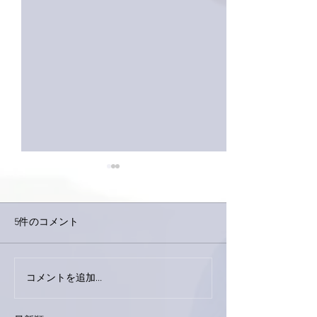
5件のコメント
巨大なイタチき
コメントを追加…
9月23日「amiism」リリー
ス！