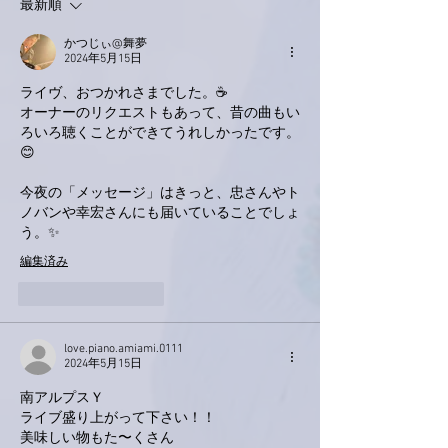
最新順
かつじぃ@舞夢
2024年5月15日
ライヴ、おつかれさまでした。☕️
オーナーのリクエストもあって、昔の曲もい
ろいろ聴くことができてうれしかったです。
😊
今夜の「メッセージ」はきっと、忠さんやト
ノバンや幸宏さんにも届いていることでしょ
う。✨
編集済み
いいね！
返信
love.piano.amiami.0111
2024年5月15日
南アルプスＹ
ライブ盛り上がって下さい！！
美味しい物もた〜くさん