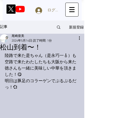
ログイン
新規登録
記事
尾崎亜美
2024年5月14日
読了時間: 1分
松山到着〜！
陸路で来た是ちゃん（是永巧一🎸）も
空路で来たわたしたちも大阪から来た
徳さんも一緒に美味しい中華を頂きま
した！😋
明日は豚足のコラーゲンでぷるぷるだ
っ！💞