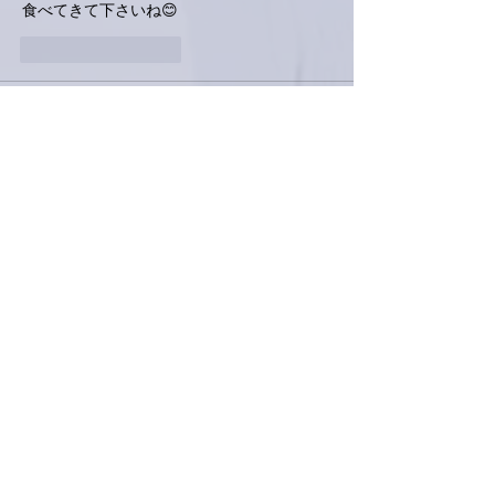
食べてきて下さいね😊
いいね！
返信
KeroyonCarrera
2024年5月14日
亜美さん、こんばんは。
無事のご到着♨️、お疲れ様でございます♪
今夜は珍しく中華ディナー🍽ですね🫢
あっ‼️亜美さん、今夕のラジオ📻では、一
瞬、「えっ😨何だろ⁉️」って、こちらの方が
焦りましたが💦
無事に思い出された『コスモポリタン🌍』🤗
加藤さんの、貴重な思い出✨のお話ありがと
うございました😊
今夜は明日に備えて、穏やかに最終調整を
🙋‍♂️
いいね！
返信