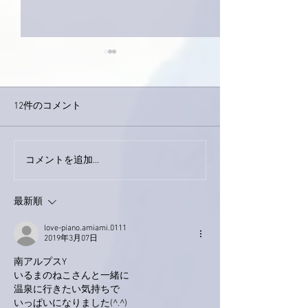
12件のコメント
巨大なイタチき
コメントを追加…
9月23日「amiism」リリー
ス！
最新順
love-piano.amiami.0111
2019年3月07日
南アルプスY
いるまのねこさんと一緒に
温泉に行きたい気持ちで
いっぱいになりました(^.^)