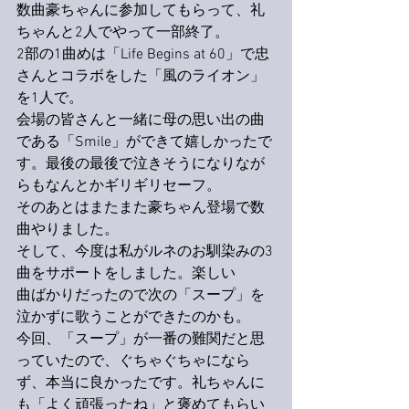
数曲豪ちゃんに参加してもらって、礼
ちゃんと2人でやって一部終了。
2部の1曲めは「Life Begins at 60」で忠
さんとコラボをした「風のライオン」
を1人で。
会場の皆さんと一緒に母の思い出の曲
である「Smile」ができて嬉しかったで
す。最後の最後で泣きそうになりなが
らもなんとかギリギリセーフ。
そのあとはまたまた豪ちゃん登場で数
曲やりました。
そして、今度は私がルネのお馴染みの3
曲をサポートをしました。楽しい
曲ばかりだったので次の「スープ」を
泣かずに歌うことができたのかも。
今回、「スープ」が一番の難関だと思
っていたので、ぐちゃぐちゃになら
ず、本当に良かったです。礼ちゃんに
も「よく頑張ったね」と褒めてもらい