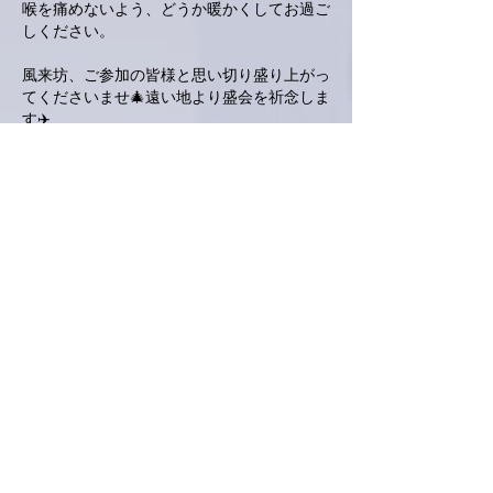
喉を痛めないよう、どうか暖かくしてお過ご
しください。
風来坊、ご参加の皆様と思い切り盛り上がっ
てくださいませ🎄遠い地より盛会を祈念しま
す✈️
いいね！
返信
KeroyonCarrera
2023年12月17日
亜美さん、こんばんは。
いよいよ、今年の締めとなるクリスマス🎄ラ
イヴ🎤
二夜連日ってのが、とっても贅沢✨✨ですね
🤗
会場の風来坊さんの場所も新しくなったと
か⁉️それもまた、楽しみですね❣️（ちゃんと
控え室ありそうですね）
愛媛まで目と鼻の先なのに、お邪魔出来ない
のが残念ですが😭