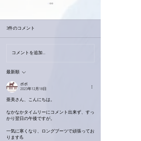
3件のコメント
コメントを追加…
家レコーディング無事終
9月23日「amii
了。
ス！
最新順
ポポ
2023年12月18日
亜美さん、こんにちは。
なかなかタイムリーにコメント出来ず、すっ
かり翌日の午後ですが。
一気に寒くなり、ロングブーツで頑張ってお
ります💪