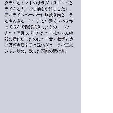
クラゲとトマトのサラダ（ヌクマムと
ライムと太白ごま油をかけました）、
赤いライスペーパーに豚挽き肉とニラ
と玉ねぎとニンニクと生姜でタネを作
って包んで揚げ焼きしたもの、（ひ
え〜！写真取り忘れた〜！礼ちゃん絶
賛の新作だったのに〜！😱）牡蠣と赤
い万願寺唐辛子と玉ねぎとニラの豆鼓
ジャン炒め、残った頭肉の漬け丼。