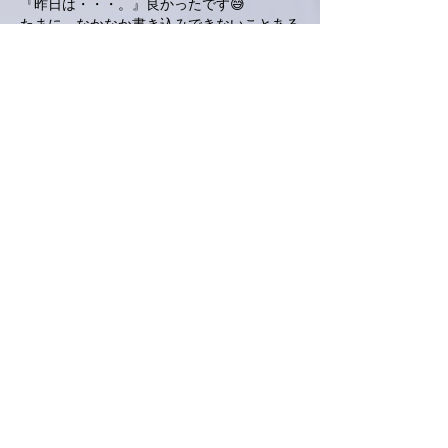
『昨日は・・・。』良かったです😅
たまに、なかなか書き込みできないことある
ので、「今回は、読み込みが出来ない？
😅」って焦りました。
さて、13年。もうなのか、まだなのか
わかりません。
ただ、つい先日の能登半島地震の時にも感じ
ましたが、せめて初期対応をもっとどうにか
できないのかなと。
いつかは我が身と思えば、少しは何とかなり
そうな気がします。
良いことも、そうでないことも、
毎日、色々あります。
明日も出来るだけやります！
いいね！
返信
ネジリー
2024年3月11日