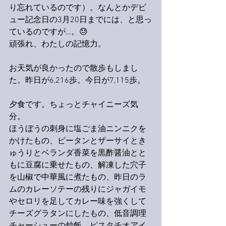
り忘れているのです）。なんとかデビ
ュー記念日の3月20日までには、と思っ
ているのですが…。😓
頑張れ、わたしの記憶力。
お天気が良かったので散歩もしまし
た。昨日が6,216歩。今日が7,115歩。
夕食です。ちょっとチャイニーズ気
分。
ほうぼうの刺身に塩ごま油ニンニクを
かけたもの、ピータンとザーサイとき
ゅうりとベランダ香菜を黒酢醤油とと
もに豆腐に乗せたもの、解凍した穴子
を山椒で中華風に煮たもの、昨日のラ
ムのカレーソテーの残りにジャガイモ
やセロリを足してカレー味を強くして
チーズグラタンにしたもの、低音調理