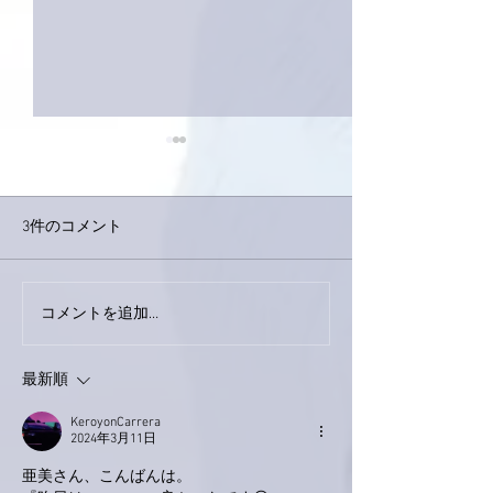
3件のコメント
巨大なイタチき
コメントを追加…
9月23日「amiism」リリー
ス！
最新順
KeroyonCarrera
2024年3月11日
亜美さん、こんばんは。