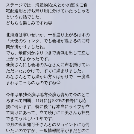
ステージでは、海産物(なんとか水産)をご自
宅配送用と持ち帰り用に分けていたっしゃる
というお話でした。
どちらも楽しみですね😊
北海道は寒いせいか、一番盛り上がるはずの
「天使のウィンク」でも会場が温まるのに時
間が掛かりましたね。
でも、最前列かぶりつきで勇気を出して立ち
上がってよかったです。
亜美さんにも会場のみなさんに声を掛けてい
ただいたおかげで、すぐに温まりました。
みなさんとても温かい方々ばかりで、一度温
まればこっちのものですね😉
今年は単独公演は地方公演も含めて今のとこ
ろすべて制覇、11月にはSKYEの長野にも応
援に伺います。特に後半は本当にライブが立
て続けにあって、立て続けに亜美さんも拝見
できてうれしい１年です。
12月の沢田知可子さんとのジョイントにも伺
いたいのですが、一般情報開示がまだとのこ