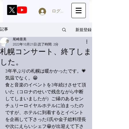
ログイン
新規登録
記事
尾崎亜美
2022年10月21日
読了時間: 2分
札幌コンサート、終了しま
した。
3年半ぶりの札幌は暖かかったです。💗
気温でなく。😁
食と音楽のイベントを3年続けさせて頂
いた（コロナのせいで残念ながら中断
してしまいましたが）ご縁のあるセン
チュリーロイヤルホテルに泊まったの
ですが、ホテルに到着するとイベント
を企画して下さったE氏や金子総料理長
や次にえらいシェフ😁が出迎えて下さ