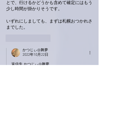
とで、行けるかどうかも含めて確定にはもう
少し時間が掛かりそうです。
いずれにしましても、まずは札幌おつかれさ
までした。
いいね！
返信
かつじぃ@舞夢
2022年10月22日
返信先
かつじぃ@舞夢
そういえば、是永さんも海鮮三昧で体の
３分の１を海鮮にして帰るとか何とかお
っしゃってましたね。
太らないで帰っていらっしゃるといいの
ですが･･･(^^;)
いいね！
返信
handpapa3
2022年10月22日