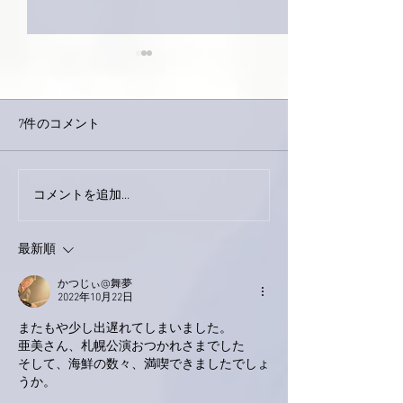
7件のコメント
巨大なイタチき
コメントを追加…
9月23日「amiism」リリー
ス！
最新順
かつじぃ@舞夢
2022年10月22日
またもや少し出遅れてしまいました。
亜美さん、札幌公演おつかれさまでした
そして、海鮮の数々、満喫できましたでしょ
うか。