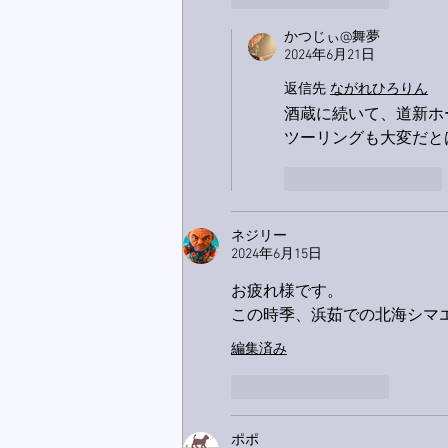
かつじぃ@舞夢
2024年6月21日
返信先
ながれひろりん
酒蔵に続いて、道新ホ
ツーリングも大変だと
いいね！
返信
ネジリー
2024年6月15日
お疲れ様です。
この時季、浜茹での北海シマエ
編集済み
いいね！
返信
ポポ