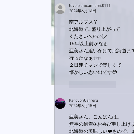
love.piano.amiami.0111
2024年6月16日
南アルプスＹ
北海道で…盛り上がって
ください＼(^o^)／
15年以上前かなぁ
亜美さん追いかけて北海道ま
行ったなぁ✨✨
２日連チャンで楽しくて
懐かしい思い出です😊
いいね！
返信
KeroyonCarrera
2024年6月15日
亜美さん、こんばんは。
無事の到着✈️お喜び申し上げます
北海道の美味しい❤️もので、