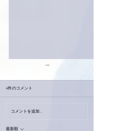
4件のコメント
下駄箱がスッキリ〜。
コメントを追加…
家レコーディン
了。
最新順