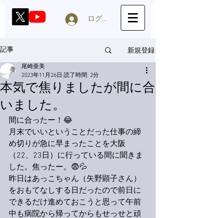
ログイン
新規登録
記事
尾崎亜美
2023年11月26日
読了時間: 2分
本気で焦りましたが間に合
いました。
間に合ったー！😂
月末でいいということだった仕事の締
め切りが急に早まったことを大阪
（22、23日）に行っている間に聞きま
した。焦ったー。😨💦
昨日はあっこちゃん（矢野顕子さん）
をおもてなしする日だったので前日に
できるだけ進めておこうと思って午前
中も病院から帰ってからもせっせと頑