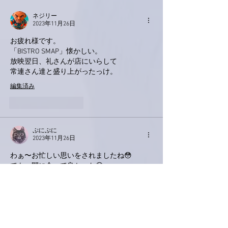
ネジリー
2023年11月26日
お疲れ様です。
「BISTRO SMAP」懐かしい。
放映翌日、礼さんが店にいらして
常連さん達と盛り上がったっけ。
編集済み
いいね！
返信
ぷにぷに
2023年11月26日
わぁ〜お忙しい思いをされましたね😳
でも、間に合って良かった😊
おあげさんに納豆キムチ、チーズを入れた揚
げ焼き🤤私も真似して作ってみます〜
ボリュームが出てたくさん食べる配偶者も満
足しそう😄
衣替え、ご無理なさらずゆっくりとお疲れが
出ませんように🙇