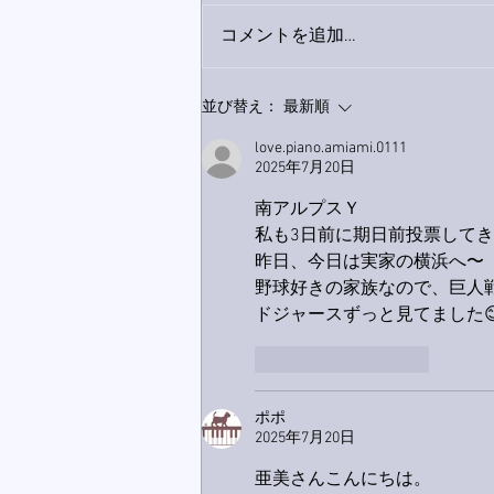
コメントを追加…
9月23日「amiism」リリー
並び替え：
最新順
ス！
love.piano.amiami.0111
2025年7月20日
南アルプスＹ
私も3日前に期日前投票して
昨日、今日は実家の横浜へ〜
野球好きの家族なので、巨人
ドジャースずっと見てました
いいね！
返信
ポポ
2025年7月20日
亜美さんこんにちは。