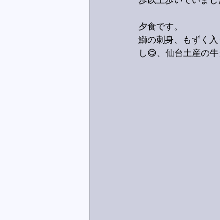
歩以上歩いていまし
夕食です。
鰤の刺身、もずく入
し😋、仙台土産の