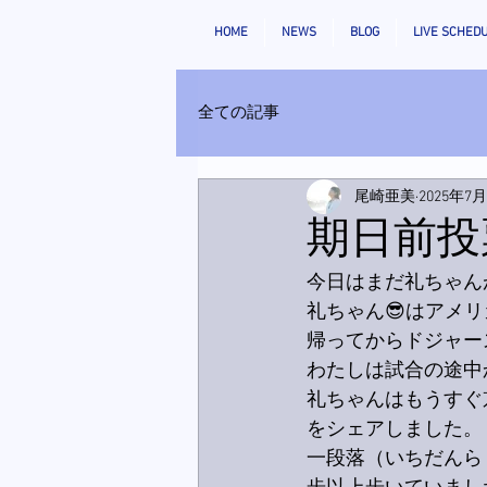
HOME
NEWS
BLOG
LIVE SCHED
全ての記事
尾崎亜美
2025年7
期日前投
今日はまだ礼ちゃん
礼ちゃん😎はアメ
帰ってからドジャー
わたしは試合の途中
礼ちゃんはもうすぐ
をシェアしました。
一段落（いちだんら