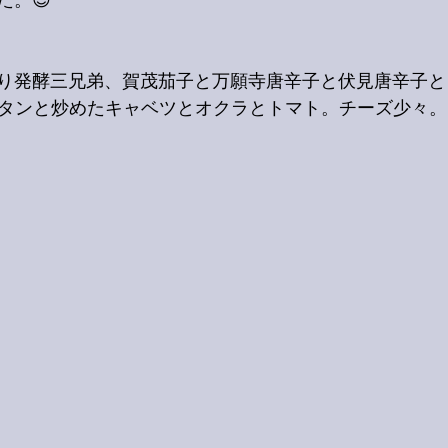
た。😊
り発酵三兄弟、賀茂茄子と万願寺唐辛子と伏見唐辛子と
牛タンと炒めたキャベツとオクラとトマト。チーズ少々。