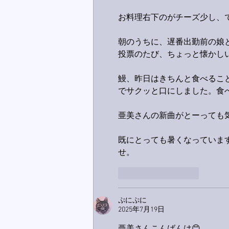
お料理右下のがチーズ少し、
朝のうちに、遅番出勤前の娘
投票のたび、ちょっと懐かしい
鰻、昨日はきちんと食べるこ
でサクッと口にしました。食べ
亜美さんの新曲がとーっても気
既にとっても暑くなっていま
せ。
いいね！
返信
ぷにぷに
2025年7月19日