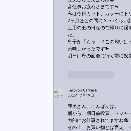
亜美さんこんばんは😊
音仕事お疲れさまです☕️
私は今日カット、カラーにト
2ヶ月ほどの間に３cmくらい
土用の丑の日なので帰りに鰻
た。
息子が「んっ！？この匂いは
美味しかったです💗
明日は母の面会に行く前に投票
いいね！
返信
Keroyon Carrera
2025年7月19日
亜美さん、こんばんは。
朝から、期日前投票、ドジャー
力的にお仕事されてますね😅
その上、お買い物とは言え、30