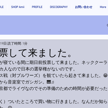
ULE
SHOP Amii
PROFILE
DISCOGRAPHY
お問い合わせ
More
月19日
読了時間: 1分
票して来ました。
が寝ている間に期日前投票して来ました。ネッククーラ
リカ人なので日本の選挙権がないのです。
ス戦（対ブルワーズ）を観ていたら起きて来ました。😁
から音楽室でガシガシ。🎹♫
京都でライヴなのでその準備のための時間が必要だった
く）ついたところで買い物に行きました。なんだか知らな