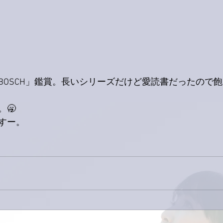
BOSCH」鑑賞。長いシリーズだけど愛読書だったので飽
🥱
すー。