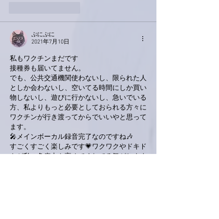
いいね！
返信
ぷにぷに
2021年7月10日
私もワクチンまだです
接種券も届いてません。
でも、公共交通機関使わないし、限られた人
としか会わないし、空いてる時間にしか買い
物しないし、遊びに行かないし、急いでいる
方、私よりもっと必要としておられる方々に
ワクチンが行き渡ってからでいいやと思って
ます。
🎤メインボーカル録音完了なのですね🎶
すごくすごく楽しみです💗ワクワクやドキド
キが私の免疫力を高めてくれてる気がします
😄
亜美さんのCDの予約受付がH○VやAm○zonで
すでに始まってました😲さて、どこで予約
しようかな〜🧐あ、ライブ会場で購入するっ
て手もあるか😁