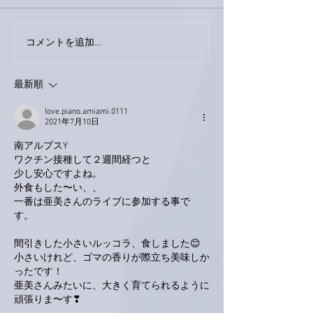
下駄箱がスッキリ〜。
コメントを追加…
家レコーディン
了。
最新順
love.piano.amiami.0111
2021年7月10日
南アルプスY
ワクチン接種して２週間経つと
少し安心ですよね。
外食もした〜い、、
一番は亜美さんのライブに参加する事で
す。　
間引きした小さいルッコラ、食しました😊
小さいけれど、ゴマの香りが際立ち美味しか
ったです！
亜美さんみたいに、大きく育てられるように
頑張りま〜す❣