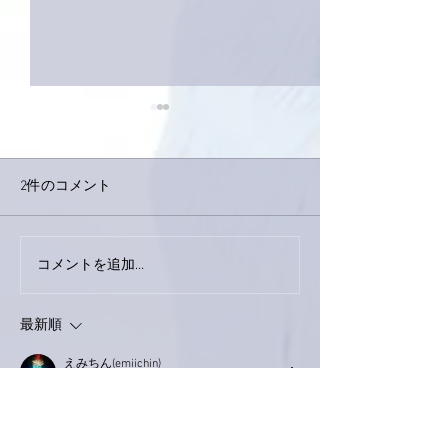
2件のコメント
巨大なイタチき
コメントを追加…
9月23日「amiism」リリー
ス！
最新順
えみちん(emiichin)
2021年3月11日
あみちゃん
八千歩越えでもすごいなぁと思うのに