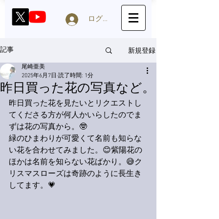
ログイン
新規登録
記事
尾崎亜美
2025年6月7日
読了時間: 1分
昨日買った花の写真など。
昨日買った花を見たいとリクエストし
てくださる方が何人かいらしたのでま
ずは花の写真から。🤓
緑のひまわりが可愛くて名前も知らな
い花を合わせてみました。😊紫陽花の
ほかは名前を知らない花ばかり。😅ク
リスマスローズは奇跡のように長生き
してます。💗