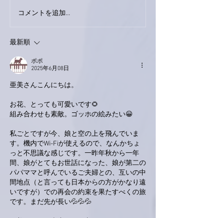
下駄箱がスッキリ〜。
コメントを追加…
家レコーディン
了。
最新順
ポポ
2025年6月08日
亜美さんこんにちは。
お花、とっても可愛いです🌻
組み合わせも素敵。ゴッホの絵みたい😀
私ごとですが今、娘と空の上を飛んでいま
す。機内でWi-Fiが使えるので、なんかちょ
っと不思議な感じです。一昨年秋から一年
間、娘がとてもお世話になった、娘が第二の
パパママと呼んでいるご夫婦との、互いの中
間地点（と言っても日本からの方がかなり遠
いですが）での再会の約束を果たすべくの旅
です。まだ先が長い💦💦💦