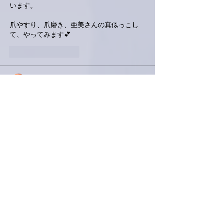
います。
爪やすり、爪磨き、亜美さんの真似っこし
て、やってみます💕
いいね！
返信
ネジリー
2024年9月26日
カスレ•••食べたい。
最近、自宅で手間のかかる料理を作らなくな
りました。
なぁ〜んか、いつもダルい。。
病院行こうかな。
行きたくない。
編集済み
いいね！
返信
ぷにぷに
2024年9月26日