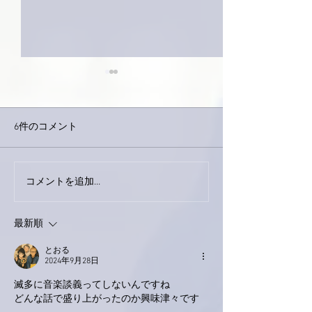
6件のコメント
今日は取材でし
巨大なイタチきゅうり。
コメントを追加…
最新順
とおる
2024年9月28日
滅多に音楽談義ってしないんですね
どんな話で盛り上がったのか興味津々です