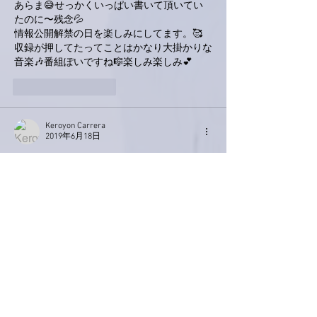
あらま😅せっかくいっぱい書いて頂いてい
たのに〜残念💦
情報公開解禁の日を楽しみにしてます。🥰
収録が押してたってことはかなり大掛かりな
音楽🎶番組ぽいですね🎼楽しみ楽しみ💕
いいね！
返信
Keroyon Carrera
2019年6月18日
亜美さん、こんばんは。
折角の詳細なご説明をお書き頂いたのに、
全部削除とは残念と言うか、すみません^^::
「大人の事情」ならば仕方ありませんね^^::
アップＯＫを楽しみに致しておりま～す！
いいね！
返信
hakuho-jbl