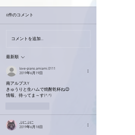
6件のコメント
コメントを追加…
家レコーディング無事終
9月23日「amii
了。
ス！
最新順
love-piano.amiami.0111
2019年6月19日
南アルプスY
きゅうりと生ハムで焼酎乾杯ね😉
情報、待ってま～す(^.^)
いいね！
返信
ぷにぷに
2019年6月18日