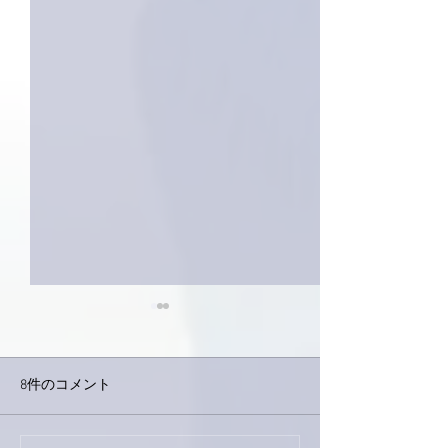
8件のコメント
外録音終了！
今日は取材でした。