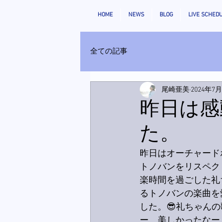
HOME
NEWS
BLOG
LIVE SCHED
全ての記事
尾崎亜美
2024年7
昨日は感
た。
昨日はオーチャード
トノバンをリスペク
楽時間を過ごした礼
るトノバンの楽曲を
した。😎礼ちゃん
ー、美しかったなー。