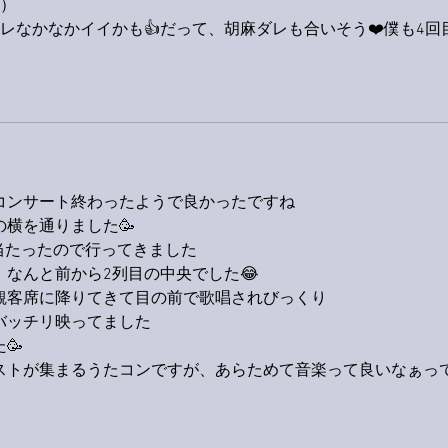
た）
レなかなかイイかも👍だって、胡麻ダレも合いそう❤️僕も4回
コンサート終わったようで良かったですね
横を通りました🥳
当たったので行ってきました
なんと前から2列目の中央でした😂
観客席に降りてきて目の前で歌唱されびっくり
バッチリ映ってました
🥳
ストが集まるうたコンですが、あらためて音楽って良いなぁっ