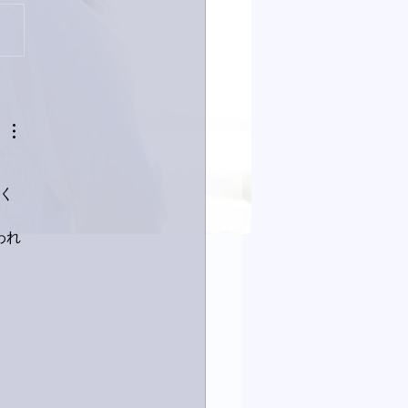
23日「amiism」リリー
く
われ