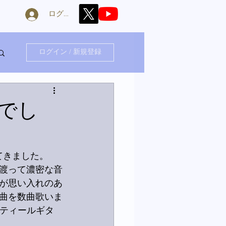
ログイン
ログイン / 新規登録
でし
てきました。
渡って濃密な音
が思い入れのあ
曲を数曲歌いま
スティールギタ