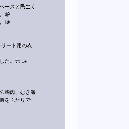
のベースと民生く
😆
😅
ンサート用の衣
。元 Le 
の胸肉、むき海
前をふたりで。