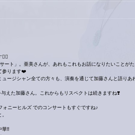
家レコーディング無事終了。
9月
ス！
‍♂️
ンサート」。亜美さんが、あれもこれもお話になりたいことがた
参ります❤️
ミュージシャン全ての方々も、演奏を通じて加藤さんと語りあ
与えた加藤さん。これからもリスペクトは続きますね❣️
フォニーヒルズ でのコンサートもすぐですね♪
と。
華‼️