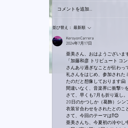
コメントを追加…
下駄箱がスッキリ〜。
並び替え：
最新順
KeroyonCarrera
2024年7月17日
亜美さん、おはようございます🙋
「加藤和彦 トリビュート コ
さんあり過ぎなことが伝わって
礼さんをはじめ、参加された
たのだと想像しております🤗
間違いなく、音楽界に衝撃✨を
さて、早くも7月も折り返し。
20日のかつしか（葛飾）シン
衣装👗合わせをされたとのこ
さて、今回のテーマは⁉️😊
亜美さんち、今夏初の冷やし中