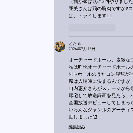
（我が家は既に3回やりまし
亜美さんは鶏の胸肉ですか❓コ
は、トライします🙋‍♂️
いいね！
返信
とおる
2024年7月16日
オーチャードホール、素敵な
私は昨晩オーチャードホールの
NHKホールのうたコン観覧が
席は入場時に決まるんですが、
山内惠介さんがステージから
帰宅して放送録画を見たら、
全国放送デビューしてしまった
いろんなジャンルのアーティ
動しました🥰
編集済み