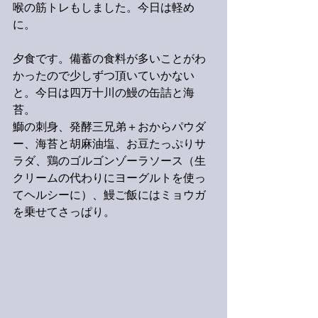
喉の筋トレもしました。今日は軽め
に。
夕食です。備蓄の食料が多いことがわ
かったので少しずつ頂いていかない
と。今日は四万十川の鰻の缶詰と海
苔。
鰤の刺身、発酵三兄弟＋おからパウダ
ー、海苔と胡麻油塩、お豆たっぷりサ
ラダ、鶏のゴルゴンゾーラソース（生
クリームの代わりにヨーグルトを使っ
てヘルシーに）、鰻ご飯にはミョウガ
を乗せてさっぱり。