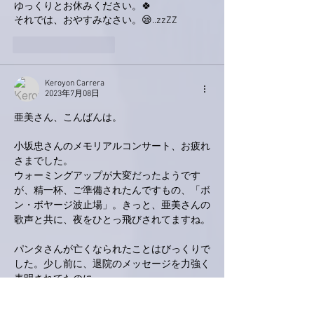
ゆっくりとお休みください。🍀
それでは、おやすみなさい。😪..zzZZ
いいね！
返信
Keroyon Carrera
2023年7月08日
亜美さん、こんばんは。
小坂忠さんのメモリアルコンサート、お疲れ
さまでした。
ウォーミングアップが大変だったようです
が、精一杯、ご準備されたんですもの、「ボ
ン・ボヤージ波止場」。きっと、亜美さんの
歌声と共に、夜をひとっ飛びされてますね。
パンタさんが亡くなられたことはびっくりで
した。少し前に、退院のメッセージを力強く
表明されてたのに。
頭脳警察時代、まだ、NHK（わかいこだまだ
ったかな）で「ふざけるんじゃねえよ」を聴