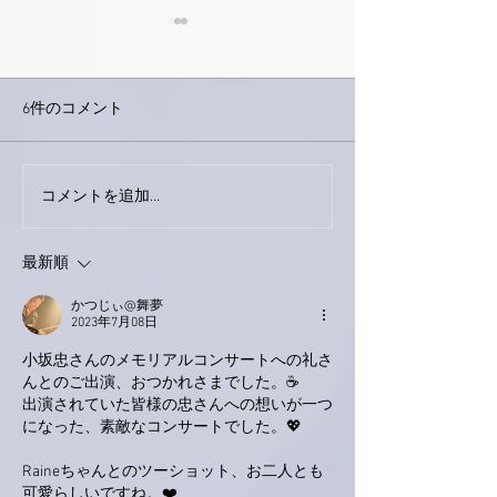
6件のコメント
コメントを追加…
家レコーディング無事終
9月23日「amii
了。
ス！
最新順
かつじぃ@舞夢
2023年7月08日
小坂忠さんのメモリアルコンサートへの礼さ
んとのご出演、おつかれさまでした。☕
出演されていた皆様の忠さんへの想いが一つ
になった、素敵なコンサートでした。💖
Raineちゃんとのツーショット、お二人とも
可愛らしいですね。❤️