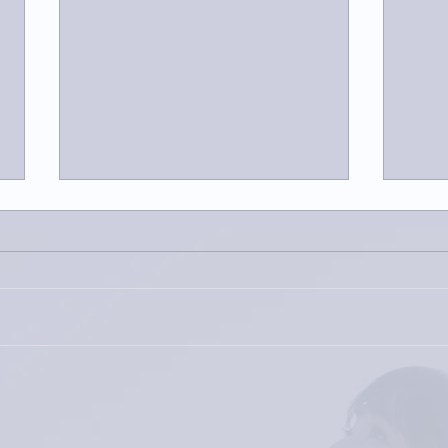
今日
巨大なイタチきゅうり。