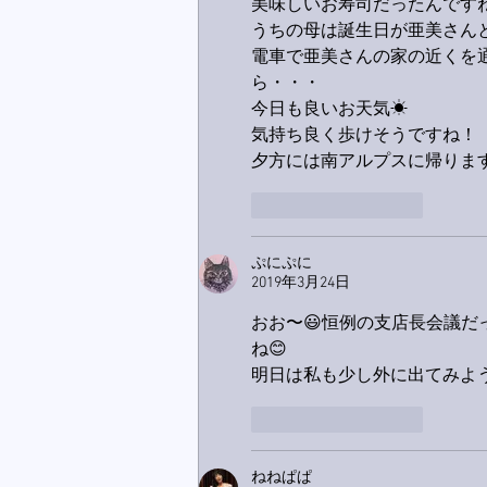
美味しいお寿司だったんです
うちの母は誕生日が亜美さん
電車で亜美さんの家の近くを
ら・・・
今日も良いお天気☀
気持ち良く歩けそうですね！
夕方には南アルプスに帰りま
いいね！
返信
ぷにぷに
2019年3月24日
おお〜😃恒例の支店長会議
ね😊
明日は私も少し外に出てみよ
いいね！
返信
ねねぱぱ