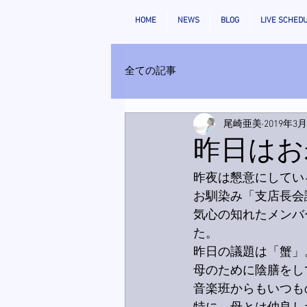
HOME
NEWS
BLOG
LIVE SCHED
全ての記事
尾崎亜美
2019年3
昨日はお
昨夜は懇意にしてい
お馴染み「支店長会
気心の知れたメンバ
た。
昨日の議題は「蟹」
母のために陰膳をし
音楽班からもいつも