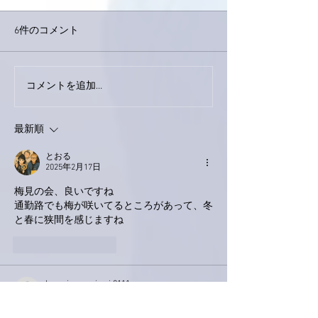
6件のコメント
今日は取材でし
巨大なイタチきゅうり。
コメントを追加…
最新順
とおる
2025年2月17日
梅見の会、良いですね
通勤路でも梅が咲いてるところがあって、冬
と春に狭間を感じますね
いいね！
返信
love.piano.amiami.0111
2025年2月15日