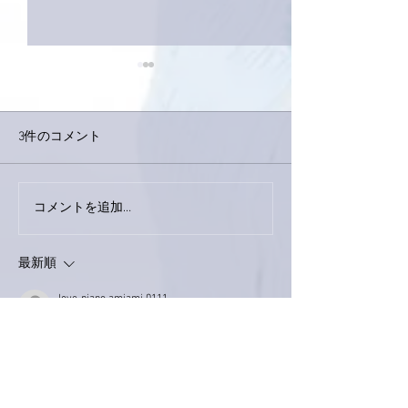
3件のコメント
今日は取材でし
巨大なイタチきゅうり。
コメントを追加…
最新順
love-piano.amiami.0111
2020年3月21日
南アルプスY
亜美さん、楽しそう✨
そして、可愛いなぁ❤(私より10も年上だけ
ど😁)