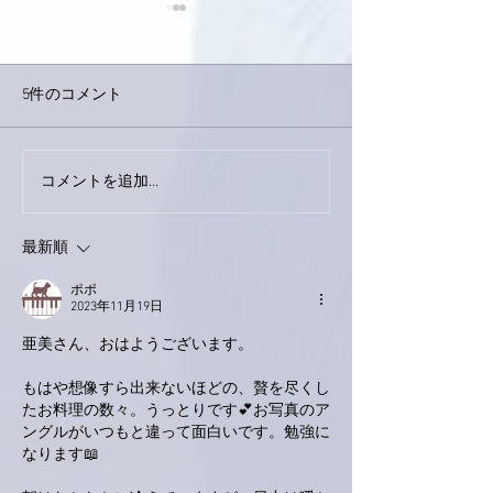
5件のコメント
コメントを追加…
家レコーディング無事終
9月23日「amii
了。
ス！
最新順
ポポ
2023年11月19日
亜美さん、おはようございます。
もはや想像すら出来ないほどの、贅を尽くし
たお料理の数々。うっとりです💕お写真のア
ングルがいつもと違って面白いです。勉強に
なります📖