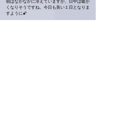
朝はなかなかに冷えていますが、日中は暖か
くなりそうですね。今日も良い１日となりま
すように🌠
いいね！
返信
ネジリー
2023年11月19日
凄っっ👀❗
なんだか、ナボナが食べたくて買ってきまし
た。
ちなみにパイン味は嫌い。
いいね！
返信
masabo
2023年11月19日
完全に出遅れましたが、霜降り明星、とって
もよかったです。司会のお二人がゲストとし
っかり言葉のキャッチボールができていて、