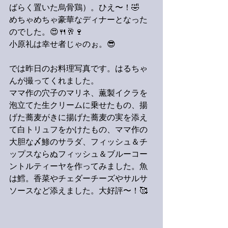
ばらく置いた烏骨鶏）。ひえ〜！🤣
めちゃめちゃ豪華なディナーとなった
のでした。😍🍴🥂🍷
小原礼は幸せ者じゃのぉ。😎
では昨日のお料理写真です。はるちゃ
んが撮ってくれました。
ママ作の穴子のマリネ、薫製イクラを
泡立てた生クリームに乗せたもの、揚
げた蕎麦がきに揚げた蕎麦の実を添え
て白トリュフをかけたもの、ママ作の
大胆な〆鯵のサラダ、フィッシュ＆チ
ップスならぬフィッシュ＆ブルーコー
ントルティーヤを作ってみました。魚
は鱈。香菜やチェダーチーズやサルサ
ソースなど添えました。大好評〜！🥰