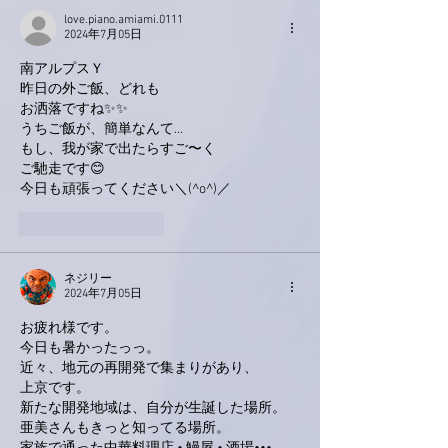
love.piano.amiami.0111
2024年7月05日
南アルプスＹ
昨日の外ご飯、どれも
お洒落ですね✨✨
うちご飯が、簡単なんて…
もし、我が家で出たらすご〜く
ご馳走です😊
今日も頑張ってください＼(^o^)／
いいね！
返信
ネジリー
2024年7月05日
お疲れ様です。
今日も暑かったっっ。
近々、地元の再開発で集まりがあり、
上京です。
新たな開発地域は、自分が生誕した場所。
亜美さんもきっと知ってる場所。