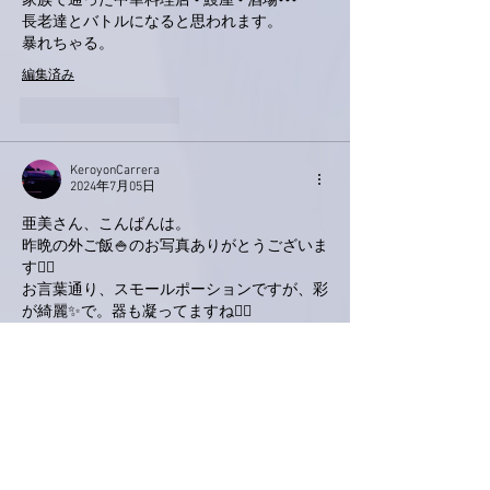
家族で通った中華料理店 • 鰻屋 • 酒場•••
長老達とバトルになると思われます。
暴れちゃる。
編集済み
いいね！
返信
KeroyonCarrera
2024年7月05日
亜美さん、こんばんは。
昨晩の外ご飯🍚のお写真ありがとうございま
す🙋‍♂️
お言葉通り、スモールポーションですが、彩
が綺麗✨で。器も凝ってますね🙋‍♂️
美味しいご飯🍚のお陰で、お仕事にも力💪が
入ったりして⁉️
可能であれば、面白いお花のお写真をまたア
ップお願い申し上げます🤲
編集済み
いいね！
返信