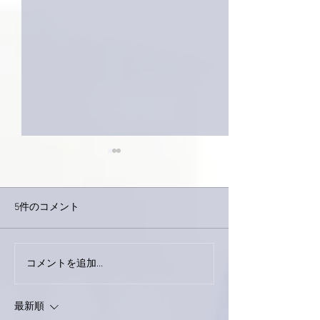
5件のコメント
今日は取材でし
巨大なイタチきゅうり。
コメントを追加…
最新順