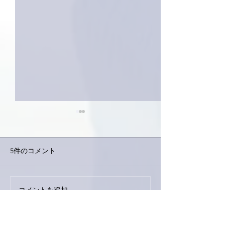
5件のコメント
外録音終了！
今日は取材でした。
コメントを追加…
最新順