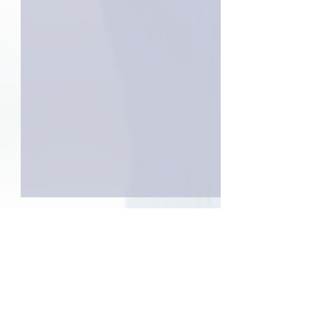
3件のコメント
外録音終了！
今日は取材でした。