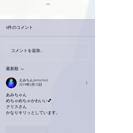
6件のコメント
下駄箱がスッキリ〜。
コメントを追加…
家レコーディン
了。
最新順
えみちん(emiichin)
2019年5月10日
あみちゃん
めちゃめちゃかわいい💕
クリスさん
かなりキリッとしています。
いいね！
返信