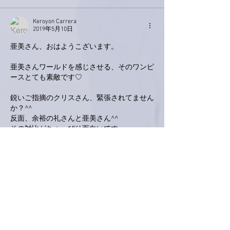
Keroyon Carrera
2019年5月10日
亜美さん、おはようこざいます。
亜美さんワールドを感じさせる、そのワンピ
ースとても素敵です♡
鋭いご指摘のクリスさん、緊張されてません
か？^^
反面、余裕の礼さんと亜美さん^^
その対比がちょっぴり面白いです。
不思議ですが、トーク後の亜美さんとのツー
ショットは、
クリスさんも若干和まれたご様子ですね！
ネジリーさんとパパさんの会話も面白い！
笑わせて頂きました。
もっと見る