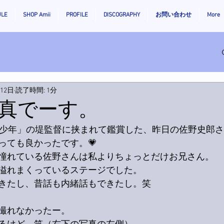
ULE
SHOP Amii
PROFILE
DISCOGRAPHY
お問い合わせ
More
月12日
読了時間: 1分
真でーす。
紀少年」の堤監督に挟まれて鑑賞した、昨日の佐野史郎
っても良かったです。💗
憧れている佐野さんは私よりちょっとだけお兄さん。
溢れまくっているステージでした。
きたし、昔話も内緒話もできたし。笑
撮れなかったー。