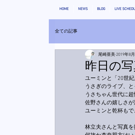
HOME
NEWS
BLOG
LIVE SCHED
全ての記事
尾崎亜美
2019年8
昨日の写
ユーミンと「20世
うさぎのライブ、と
うさちゃん世代に超
佐野さんの嬉しさが
ユーミンと乾杯もで
林立夫さんと写真を