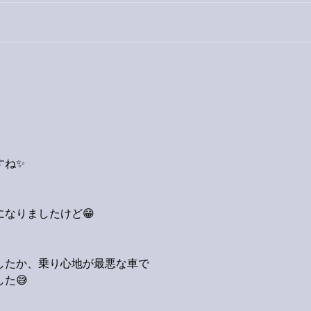
外録
今日は取材でした。
すね✨
なりましたけど😁
したか、乗り心地が最悪な車で
た😅