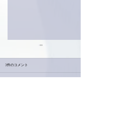
3件のコメント
コメントを追加…
家レコーディング無事終
9月23日「amii
了。
ス！
最新順
ネジリー