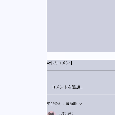
4件のコメント
コメントを追加…
家レコーディング無事終了。
並び替え：
最新順
ぷにぷに