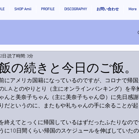
ULE
SHOP Amii
PROFILE
DISCOGRAPHY
お問い合わせ
More
月2日
読了時間: 3分
飯の続きと今日のご飯。
前にアメリカ国籍になっているのですが、コロナで帰国
のL.A.とのやりとり（主にオンラインバンキング）を辛
ゃんと美奈子ちゃん（主に美奈子ちゃん😊）に先日感
りだというのに、またもや礼ちゃんの手に余ることが起
を終えてとっくに帰国しているはずだったふたりなので
うに10日間くらい帰国のスケジュールを伸ばしていた