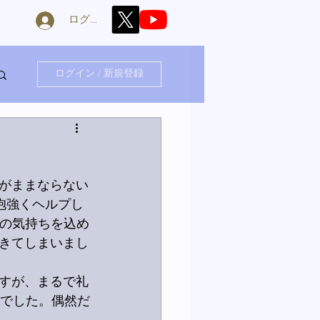
ログイン
ログイン / 新規登録
がままならない
抱強くヘルプし
謝の気持ちを込め
きてしまいまし
すが、まるで礼
のでした。偶然だ