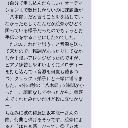
（自分で申し込んだらしい）オーディ
ションまで数日しかないのに課題曲が
「八木節」だと言うことをを話してい
なかったらしくなんだか絵奈がひどく
困っている様子だったのでちょっとお
手伝いをすることにしたのでした。
「たぶんこれだと思う」と音源を送っ
て来たので、転調があったりしてなか
なか手強いアレンジだったのですが、
ピアノ練習しやすいようにメロディー
を打ち込んで（音源を何度も聴きつ
つ）クリック（拍子）と一緒に送りま
した。4分23秒の「八木節」2時間かか
ったー。譜面なしでやったから。😅喜
んでくれたみたいだけど役に立つかな
ー。
ちなみに彼の得意は坂本龍一さんの
曲。何曲も弾けるそうです。絵奈によ
ると「ゆらぎ系」だって。😊「八木