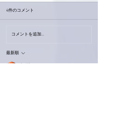
4件のコメント
コメントを追加…
家レコーディング無事終
9月23日「amii
了。
ス！
最新順
ネジリー
2023年10月11日
お疲れ様です。
行けないのに、気仙沼の酒場を検索中・・
宮城の酒で戻り鰹・・・🍶
いいね！
返信
Keroyon Carrera
2023年10月11日