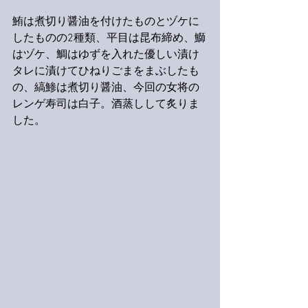
鮪は煮切り醤油を付けたものとヅケに
したものの2種類、平目は昆布締め、鰤
はヅケ、鯛はゆずを入れた優しい漬け
タレに漬けてひねりごまをまぶしたも
の、縞鯵は煮切り醤油、今回の女将の
レンゲ寿司は白子。酒蒸しして炙りま
した。