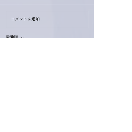
今日は取材でし
巨大なイタチきゅうり。
コメントを追加…
最新順
Keroyon Carrera
2025年3月24日
亜美さん、こんばんは。
昨夜の「おもてなし🍽」
お馴染みのトムさ
んご夫妻がお見えでしたか⁉️
タイトル（メニューのイラストも凝ってます
ね🤗）「春の小原亭スペシャル」。
メインの京都風すき焼き（トマト🍅入り）
も、
鯛の昆布締め、
海老と新玉ねぎのカダイ
フ巻き、うどんの先っちょ付きも、アイデア
💡と手が込んで💦らして、亜美さんの真心❤️
が一杯詰まった「おもてなし🍽」でしたね
👍
今夜のご飯🍚、昨夜のすき焼きを