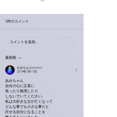
5件のコメント
巨大なイタチき
コメントを追加…
9月23日「amiism」リリー
ス！
最新順
えみちん(emiichin)
2019年3月17日
あみちゃん
自分の心に正直に
焦ったり無理したり
しないでいてください。
私は大好きな父が亡くなって
どんな事でも小さな事だと
許せる自分になることを