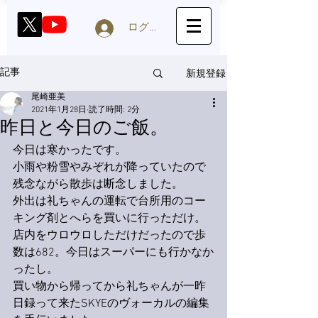
ログイン
新規登録
記事
尾崎亜美
2021年1月28日
読了時間: 2分
昨日と今日のご飯。
今日は寒かったです。
小雨や粉雪やみぞれが降っていたので
残念ながら散歩は断念しました。
外出は礼ちゃんの運転で台所用のコー
キング剤とへらを買いに行っただけ。
店内をウロウロしただけだったので歩
数は682。今日はスーパーにも行かなか
ったし。
買い物から帰ってから礼ちゃんが一昨
日録って来たSKYEのヴォーカルの編集