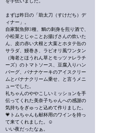
を手伝いました。
まずは昨日の「助太刀（すけだち）デ
ィナー」。
自家製魚卵3種、鯛の刺身を煎り酒で、
小松菜とじゃことお揚げさんの炊いた
ん、皮の赤い大根と大葉とホタテ缶の
サラダ、鰻巻き、ラビオリ風ワンタン
（海老とほうれん草とモッツァレラチ
ーズ）のトマトソース、豆腐入りハン
バーグ、バナナケーキのアイスクリー
ムとバナナクリーム乗せ、と言うメニ
ューでした。
礼ちゃんのややこしいミッションを手
伝ってくれた美奈子ちゃんへの感謝の
気持ちをぎゅっと込めて作りました。
💗トムちゃんも献杯用のワインを持っ
て来てくれました。☺️
いい夜だったなぁ。