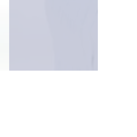
2件のコメント
コメントを追加…
家レコーディング無事終
9月23日「amii
了。
ス！