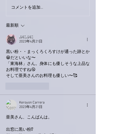
下駄箱がスッキ
コメントを追加…
おかげさまで痛みは少し
ずつ良くなってきまし
た。
最新順
ぷにぷに
2023年4月21日
黒い粉・・まっくろくろすけが通った跡とか
😁だといいな〜
「東海林」さん。身体にも優しそうな上品な
お料理ですね🤤
そして亜美さんのお料理も優しい〜🥰
いいね！
返信
Keroyon Carrera
2023年4月21日
亜美さん、こんばんは。
出窓に黒い粉⁉️