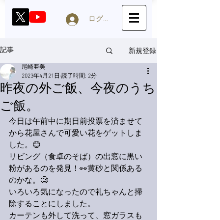
ログイン
新規登録
記事
尾崎亜美
2023年4月21日
読了時間: 2分
昨夜の外ご飯、今夜のうち
ご飯。
今日は午前中に期日前投票を済ませて
から花屋さんで可愛い花をゲットしま
した。😊
リビング（食卓のそば）の出窓に黒い
粉があるのを発見！👀黄砂と関係ある
のかな。🧐
いろいろ気になったので礼ちゃんと掃
除することにしました。
カーテンも外して洗って、窓ガラスも