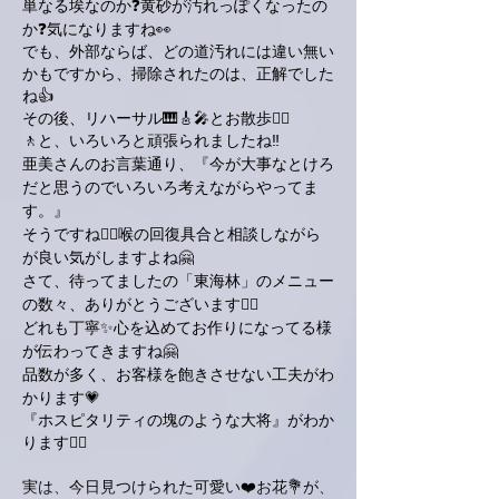
単なる埃なのか❓黄砂が汚れっぽくなったの
か❓気になりますね👀
でも、外部ならば、どの道汚れには違い無い
かもですから、掃除されたのは、正解でした
ね👍
その後、リハーサル🎹🎸🎤とお散歩🚶‍♀️
🚶‍と、いろいろと頑張られましたね‼️
亜美さんのお言葉通り、『今が大事なとけろ
だと思うのでいろいろ考えながらやってま
す。』
そうですね🙋‍♂️喉の回復具合と相談しながら
が良い気がしますよね🤗
さて、待ってましたの「東海林」のメニュー
の数々、ありがとうございます🙋‍♂️
どれも丁寧✨心を込めてお作りになってる様
が伝わってきますね🤗
品数が多く、お客様を飽きさせない工夫がわ
かります💗
『ホスピタリティの塊のような大将』がわか
ります🙋‍♂️
実は、今日見つけられた可愛い❤️お花💐が、