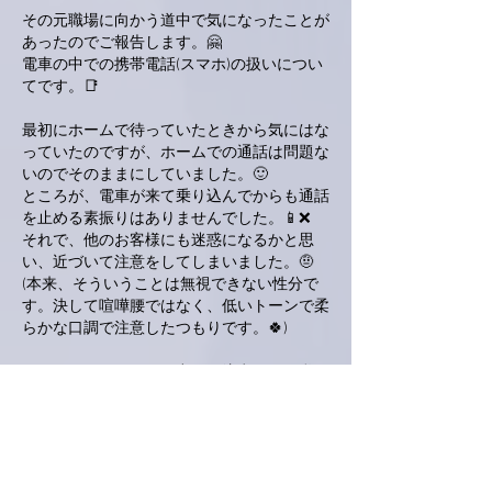
その元職場に向かう道中で気になったことが
あったのでご報告します。🤗
電車の中での携帯電話(スマホ)の扱いについ
てです。📑
最初にホームで待っていたときから気にはな
っていたのですが、ホームでの通話は問題な
いのでそのままにしていました。🙂
ところが、電車が来て乗り込んでからも通話
を止める素振りはありませんでした。📱❌
それで、他のお客様にも迷惑になるかと思
い、近づいて注意をしてしまいました。🤨
(本来、そういうことは無視できない性分で
す。決して喧嘩腰ではなく、低いトーンで柔
らかな口調で注意したつもりです。🍀)
しかしながら、勇気を出して注意をした私の
行動が気に入らなかったのか、私が元の位置
に戻ってからも睨み返してきて何やら大声で
怒鳴られてしまいました。😡
既に電車(地下鉄)は走り出していたので、電
車の音がうるさくてほとんど聞き取れなかっ