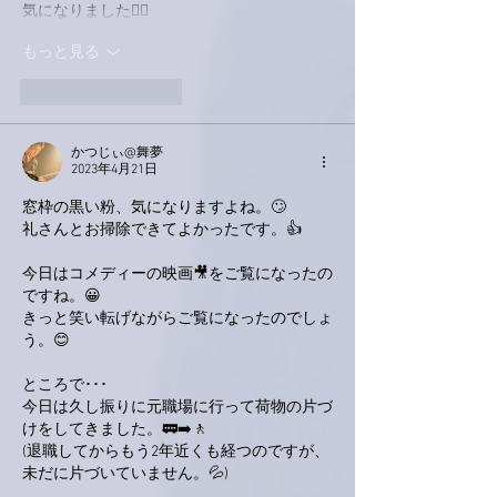
気になりました🙋‍♂️
もっと見る
いいね！
返信
かつじぃ@舞夢
2023年4月21日
窓枠の黒い粉、気になりますよね。🙄
礼さんとお掃除できてよかったです。👍
今日はコメディーの映画🎥をご覧になったの
ですね。😀
きっと笑い転げながらご覧になったのでしょ
う。😊
ところで･･･
今日は久し振りに元職場に行って荷物の片づ
けをしてきました。🚃➡️🚶
(退職してからもう2年近くも経つのですが、
未だに片づいていません。💦)